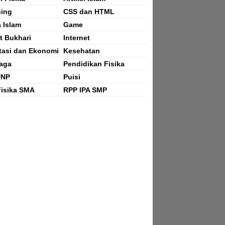
ging
CSS dan HTML
a Islam
Game
t Bukhari
Internet
tasi dan Ekonomi
Kesehatan
aga
Pendidikan Fisika
UNP
Puisi
isika SMA
RPP IPA SMP