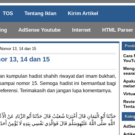
TOS
Tentang Iklan
Kirim Artikel
ing
AdSense Youtube
Internet
HTML Parser
Post
 Nomor 13, 14 dan 15
Cara 
or 13, 14 dan 15
YouTu
Menga
seara
an kumpulan hadist shahih riwayat dari imam bukhari,
Apaka
 sampai nomor 15. Semoga hadist ini bermanfaat bagi
melan
ferensi. Terimakasih dan jangan lupa komentarnya.
Virtu
Revi
Tent
حَدَّثَنَا أَبُو الْيَمَانِ قَالَ أَخْبَرَنَا شُعَيْبٌ قَالَ حَدَّثَنَا أَبُو الزِّنَادِ عَنْ ال
Kateg
اللَّهِ صَلَّى اللَّهُ عَلَيْهِوَسَلَّمَ قَالَ فَوَالَّذِي نَفْسِي بِيَدِهِ لَا يُؤْمِنُ أَحَدُ
AdSe
Artike