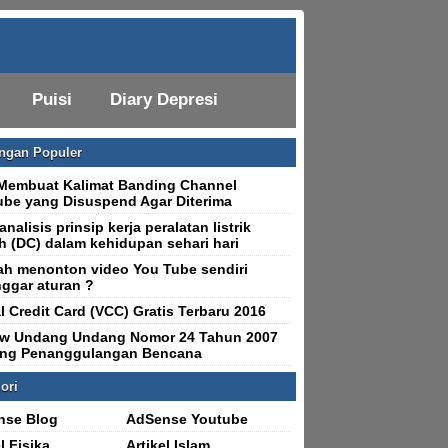
Puisi
Diary Depresi
ingan Populer
Membuat Kalimat Banding Channel
be yang Disuspend Agar Diterima
nalisis prinsip kerja peralatan listrik
h (DC) dalam kehidupan sehari hari
h menonton video You Tube sendiri
ggar aturan ?
al Credit Card (VCC) Gratis Terbaru 2016
ew Undang Undang Nomor 24 Tahun 2007
ang Penanggulangan Bencana
ori
nse Blog
AdSense Youtube
l Fisika
Artikel Islam