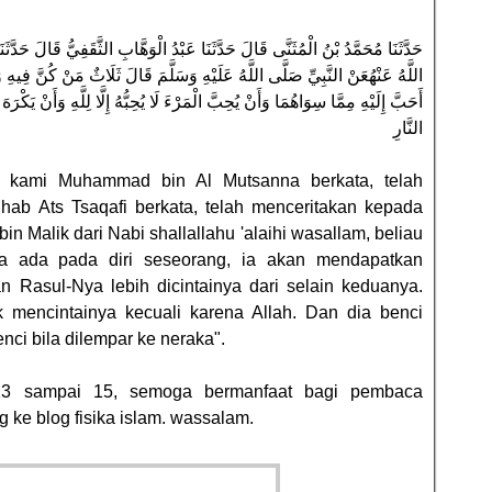
حَدَّثَنَا مُحَمَّدُ بْنُ الْمُثَنَّى قَالَ حَدَّثَنَا عَبْدُ الْوَهَّابِ الثَّقَفِيُّ قَالَ حَد
اللَّهُ عَنْهُعَنْ النَّبِيِّ صَلَّى اللَّهُ عَلَيْهِ وَسَلَّمَ قَالَ ثَلَاثٌ مَنْ كُنَّ فِيهِ 
أَحَبَّ إِلَيْهِ مِمَّا سِوَاهُمَا وَأَنْ يُحِبَّ الْمَرْءَ لَا يُحِبُّهُ إِلَّا لِلَّهِ وَأَنْ يَك
النَّارِ
da kami Muhammad bin Al Mutsanna berkata, telah
ab Ats Tsaqafi berkata, telah menceritakan kepada
in Malik dari Nabi shallallahu 'alaihi wasallam, beliau
la ada pada diri seseorang, ia akan mendapatkan
n Rasul-Nya lebih dicintainya dari selain keduanya.
ak mencintainya kecuali karena Allah. Dan dia benci
nci bila dilempar ke neraka".
 13 sampai 15, semoga bermanfaat bagi pembaca
 ke blog fisika islam. wassalam.