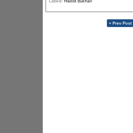
Labels:
Hadist Bukhari
« Prev Post