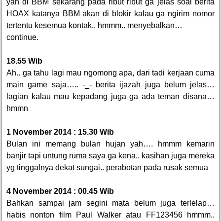
yah di BBM sekarang pada ribut ribut ga jelas soal berita
HOAX katanya BBM akan di blokir kalau ga ngirim nomor
tertentu kesemua kontak.. hmmm.. menyebalkan…
continue.
18.55 Wib
Ah.. ga tahu lagi mau ngomong apa, dari tadi kerjaan cuma
main game saja….. -_- berita ijazah juga belum jelas…
lagian kalau mau kepadang juga ga ada teman disana…
hmmn
1 November 2014 : 15.30 Wib
Bulan ini memang bulan hujan yah…. hmmm kemarin
banjir tapi untung ruma saya ga kena.. kasihan juga mereka
yg tinggalnya dekat sungai.. perabotan pada rusak semua
4 November 2014 : 00.45 Wib
Bahkan sampai jam segini mata belum juga terlelap…
habis nonton film Paul Walker atau FF123456 hmmm..