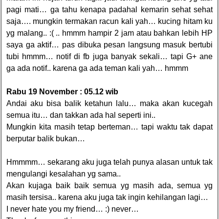
pagi mati… ga tahu kenapa padahal kemarin sehat sehat
saja…. mungkin termakan racun kali yah… kucing hitam ku
yg malang.. :( .. hmmm hampir 2 jam atau bahkan lebih HP
saya ga aktif… pas dibuka pesan langsung masuk bertubi
tubi hmmm… notif di fb juga banyak sekali… tapi G+ ane
ga ada notif.. karena ga ada teman kali yah… hmmm
Rabu 19 November : 05.12 wib
Andai aku bisa balik ketahun lalu… maka akan kucegah
semua itu… dan takkan ada hal seperti ini..
Mungkin kita masih tetap berteman… tapi waktu tak dapat
berputar balik bukan…
Hmmmm… sekarang aku juga telah punya alasan untuk tak
mengulangi kesalahan yg sama..
Akan kujaga baik baik semua yg masih ada, semua yg
masih tersisa.. karena aku juga tak ingin kehilangan lagi…
I never hate you my friend… :) never…