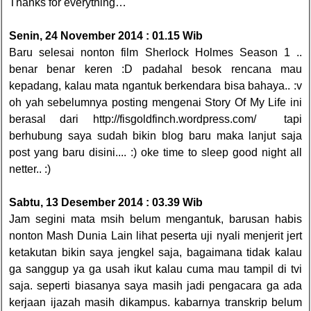
Thanks for everything…
Senin, 24 November 2014 : 01.15 Wib
Baru selesai nonton film Sherlock Holmes Season 1 ..
benar benar keren :D padahal besok rencana mau
kepadang, kalau mata ngantuk berkendara bisa bahaya.. :v
oh yah sebelumnya posting mengenai Story Of My Life ini
berasal dari http://fisgoldfinch.wordpress.com/ tapi
berhubung saya sudah bikin blog baru maka lanjut saja
post yang baru disini.... :) oke time to sleep good night all
netter.. :)
Sabtu, 13 Desember 2014 : 03.39 Wib
Jam segini mata msih belum mengantuk, barusan habis
nonton Mash Dunia Lain lihat peserta uji nyali menjerit jert
ketakutan bikin saya jengkel saja, bagaimana tidak kalau
ga sanggup ya ga usah ikut kalau cuma mau tampil di tvi
saja. seperti biasanya saya masih jadi pengacara ga ada
kerjaan ijazah masih dikampus. kabarnya transkrip belum