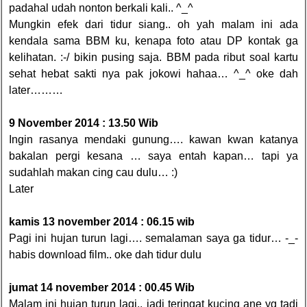
padahal udah nonton berkali kali.. ^_^
Mungkin efek dari tidur siang.. oh yah malam ini ada
kendala sama BBM ku, kenapa foto atau DP kontak ga
kelihatan. :-/ bikin pusing saja. BBM pada ribut soal kartu
sehat hebat sakti nya pak jokowi hahaa… ^_^ oke dah
later………
9 November 2014 : 13.50 Wib
Ingin rasanya mendaki gunung…. kawan kwan katanya
bakalan pergi kesana … saya entah kapan… tapi ya
sudahlah makan cing cau dulu… :)
Later
kamis 13 november 2014 : 06.15 wib
Pagi ini hujan turun lagi…. semalaman saya ga tidur… -_-
habis download film.. oke dah tidur dulu
jumat 14 november 2014 : 00.45 Wib
Malam ini hujan turun lagi.. jadi teringat kucing ane yg tadi