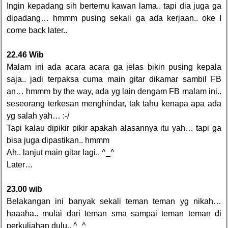
Ingin kepadang sih bertemu kawan lama.. tapi dia juga ga
dipadang… hmmm pusing sekali ga ada kerjaan.. oke I
come back later..
22.46 Wib
Malam ini ada acara acara ga jelas bikin pusing kepala
saja.. jadi terpaksa cuma main gitar dikamar sambil FB
an… hmmm by the way, ada yg lain dengam FB malam ini..
seseorang terkesan menghindar, tak tahu kenapa apa ada
yg salah yah… :-/
Tapi kalau dipikir pikir apakah alasannya itu yah… tapi ga
bisa juga dipastikan.. hmmm
Ah.. lanjut main gitar lagi.. ^_^
Later…
23.00 wib
Belakangan ini banyak sekali teman teman yg nikah…
haaaha.. mulai dari teman sma sampai teman teman di
perkuliahan dulu.. ^_^