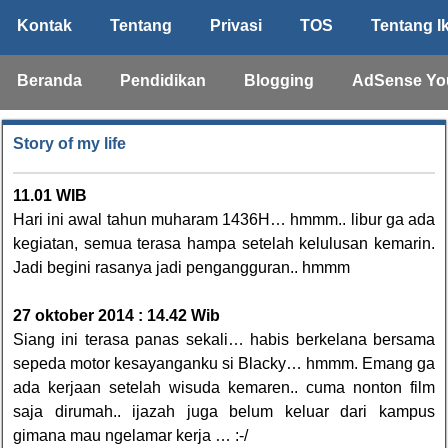
Kontak
Tentang
Privasi
TOS
Tentang I
Beranda
Pendidikan
Blogging
AdSense Yo
Story of my life
11.01 WIB
Hari ini awal tahun muharam 1436H… hmmm.. libur ga ada
kegiatan, semua terasa hampa setelah kelulusan kemarin.
Jadi begini rasanya jadi pengangguran.. hmmm
27 oktober 2014 : 14.42 Wib
Siang ini terasa panas sekali… habis berkelana bersama
sepeda motor kesayanganku si Blacky… hmmm. Emang ga
ada kerjaan setelah wisuda kemaren.. cuma nonton film
saja dirumah.. ijazah juga belum keluar dari kampus
gimana mau ngelamar kerja … :-/