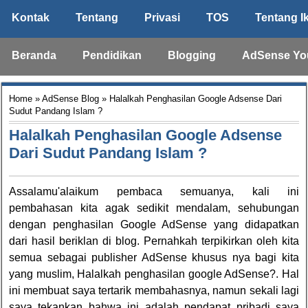
Kontak
Tentang
Privasi
TOS
Tentang I
Beranda
Pendidikan
Blogging
AdSense Yo
Home
»
AdSense Blog
» Halalkah Penghasilan Google Adsense Dari
Sudut Pandang Islam ?
Halalkah Penghasilan Google Adsense
Dari Sudut Pandang Islam ?
Assalamu'alaikum pembaca semuanya, kali ini
pembahasan kita agak sedikit mendalam, sehubungan
dengan penghasilan Google AdSense yang didapatkan
dari hasil beriklan di blog. Pernahkah terpikirkan oleh kita
semua sebagai publisher AdSense khusus nya bagi kita
yang muslim, Halalkah penghasilan google AdSense?. Hal
ini membuat saya tertarik membahasnya, namun sekali lagi
saya tekankan bahwa ini adalah pendapat pribadi saya