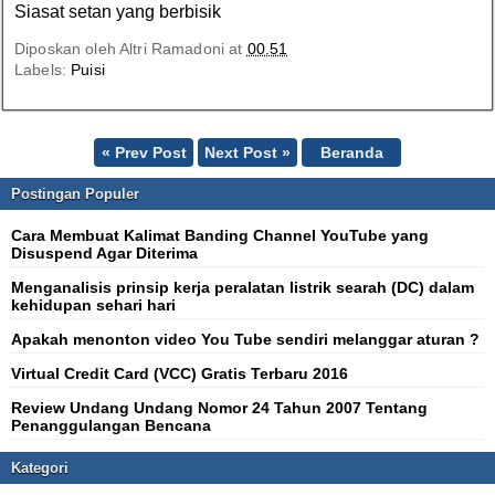
Siasat setan yang berbisik
Diposkan oleh
Altri Ramadoni
at
00.51
Labels:
Puisi
« Prev Post
Next Post »
Beranda
Postingan Populer
Cara Membuat Kalimat Banding Channel YouTube yang
Disuspend Agar Diterima
Menganalisis prinsip kerja peralatan listrik searah (DC) dalam
kehidupan sehari hari
Apakah menonton video You Tube sendiri melanggar aturan ?
Virtual Credit Card (VCC) Gratis Terbaru 2016
Review Undang Undang Nomor 24 Tahun 2007 Tentang
Penanggulangan Bencana
Kategori