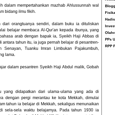
igih dalam mempertahankan mazhab Ahlussunnah wal
Blog
 bidang ilmu fikih.
Fisik
Hadis
 dari orangtuanya sendiri, dalam buku ia dituliskan
Inves
ai belajar membaca Al-Qur'an kepada ibunya, yang
Olahr
erbahasa arab dengan bapak ia, Syeikh Haji Abbas di
PPs 
antara tahun itu, ia juga pernah belajar di pesantren-
RPP F
an Senayan, Tuanku Imran Limbukan Pajakumbuh,
ng lama.
ajar dalam pesantren Syeikh Haji Abdul malik, Gobah
 yang didapatkan dari ulama-ulama yang ada di
a dengan pergi merantau ke kota Mekkah, dimulai
m tahun ia belajar di Mekkah, sekaligus menunaikan
 di sela-sela waktu belajarnya. Pada tahun 1930 ia