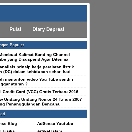
Puisi
Diary Depresi
ingan Populer
Membuat Kalimat Banding Channel
be yang Disuspend Agar Diterima
nalisis prinsip kerja peralatan listrik
h (DC) dalam kehidupan sehari hari
h menonton video You Tube sendiri
ggar aturan ?
al Credit Card (VCC) Gratis Terbaru 2016
ew Undang Undang Nomor 24 Tahun 2007
ang Penanggulangan Bencana
ori
nse Blog
AdSense Youtube
l Fisika
Artikel Islam