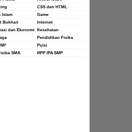
ging
CSS dan HTML
a Islam
Game
t Bukhari
Internet
tasi dan Ekonomi
Kesehatan
aga
Pendidikan Fisika
UNP
Puisi
isika SMA
RPP IPA SMP