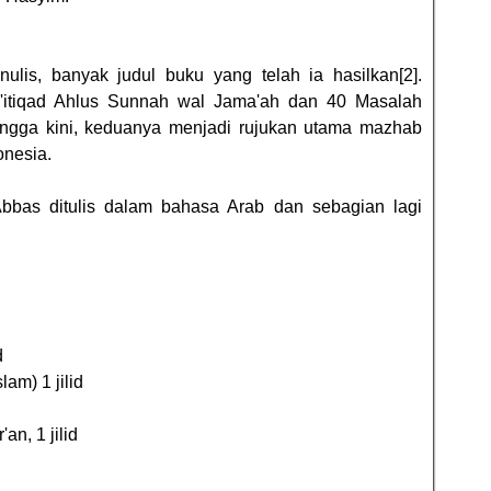
nulis, banyak judul buku yang telah ia hasilkan[2].
 I'itiqad Ahlus Sunnah wal Jama'ah dan 40 Masalah
 Hingga kini, keduanya menjadi rujukan utama mazhab
onesia.
Abbas ditulis dalam bahasa Arab dan sebagian lagi
d
lam) 1 jilid
'an, 1 jilid