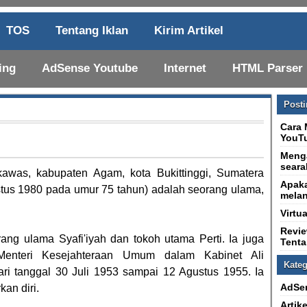
TOS
Tentang Iklan
Kirim Artikel
ing
AdSense Youtube
Internet
HTML Parser
Post
Cara 
YouTu
Menga
seara
kawas, kabupaten Agam, kota Bukittinggi, Sumatera
Apaka
stus 1980 pada umur 75 tahun) adalah seorang ulama,
melan
Virtu
Revi
ang ulama Syafi'iyah dan tokoh utama Perti. Ia juga
Tent
Menteri Kesejahteraan Umum dalam Kabinet Ali
Kateg
ari tanggal 30 Juli 1953 sampai 12 Agustus 1955. Ia
AdSe
an diri.
Artike