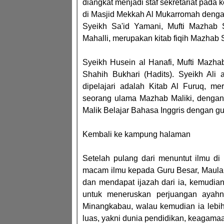
diangkat menjadi staf sekretariat pada
di Masjid Mekkah Al Mukarromah dengan
Syeikh Sa'id Yamani, Mufti Mazhab Sya
Mahalli, merupakan kitab fiqih Mazhab Sy
Syeikh Husein al Hanafi, Mufti Mazhab 
Shahih Bukhari (Hadits). Syeikh Ali a
dipelajari adalah Kitab Al Furuq, m
seorang ulama Mazhab Maliki, dengan 
Malik Belajar Bahasa Inggris dengan gu
Kembali ke kampung halaman
Setelah pulang dari menuntut ilmu d
macam ilmu kepada Guru Besar, Maulan
dan mendapat ijazah dari ia, kemudi
untuk meneruskan perjuangan ayahn
Minangkabau, walau kemudian ia lebih
luas, yakni dunia pendidikan, keagamaan