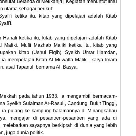
 konsulat Belanda di Mekkah[4]. Kegiatan menuntut ilmu
 ulama sebagai berikut:
fi'i ketika itu, kitab yang dipelajari adalah Kitab
afi'i.
Hanafi ketika itu, kitab yang dipelajari adalah Kitab
l Maliki, Mufti Mazhab Maliki ketika itu, kitab yang
erupakan kitab (Ushul Fiqih). Syeikh Umar Hamdan,
ia mempelajari Kitab Al Muwatta Malik , karya Imam
ru asal Tapanuli bernama Ali Basya.
i Mekkah pada tahun 1933, ia mengambil bermacam-
a Syeikh Sulaiman Ar-Rasuli, Candung, Bukit Tinggi,
an ia pulang ke kampung halamannya di Minangkabau
ya, mengajar di pesantren-pesantren yang ada di
 melebarkan sayapnya berkiprah di dunia yang lebih
, juga dunia politik.