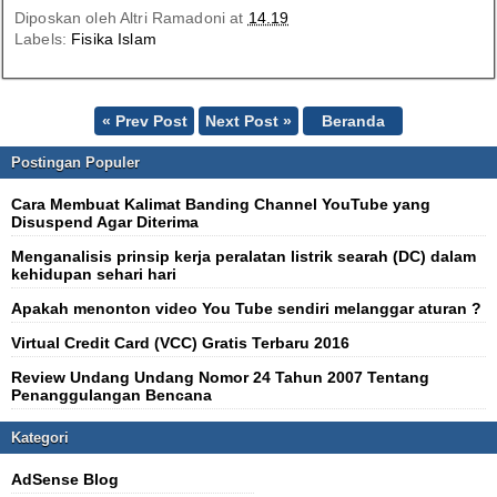
Diposkan oleh
Altri Ramadoni
at
14.19
Labels:
Fisika Islam
« Prev Post
Next Post »
Beranda
Postingan Populer
Cara Membuat Kalimat Banding Channel YouTube yang
Disuspend Agar Diterima
Menganalisis prinsip kerja peralatan listrik searah (DC) dalam
kehidupan sehari hari
Apakah menonton video You Tube sendiri melanggar aturan ?
Virtual Credit Card (VCC) Gratis Terbaru 2016
Review Undang Undang Nomor 24 Tahun 2007 Tentang
Penanggulangan Bencana
Kategori
AdSense Blog