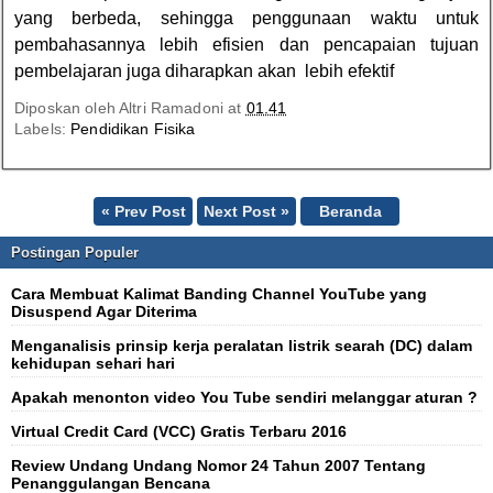
yang berbeda, sehingga penggunaan waktu untuk
pembahasannya lebih efisien dan pencapaian tujuan
pembelajaran juga diharapkan akan lebih efektif
Diposkan oleh
Altri Ramadoni
at
01.41
Labels:
Pendidikan Fisika
« Prev Post
Next Post »
Beranda
Postingan Populer
Cara Membuat Kalimat Banding Channel YouTube yang
Disuspend Agar Diterima
Menganalisis prinsip kerja peralatan listrik searah (DC) dalam
kehidupan sehari hari
Apakah menonton video You Tube sendiri melanggar aturan ?
Virtual Credit Card (VCC) Gratis Terbaru 2016
Review Undang Undang Nomor 24 Tahun 2007 Tentang
Penanggulangan Bencana