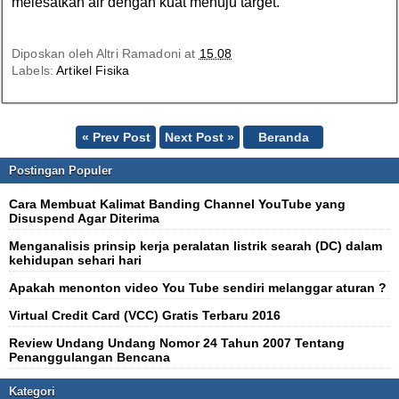
melesatkan air dengan kuat menuju target.
Diposkan oleh
Altri Ramadoni
at
15.08
Labels:
Artikel Fisika
« Prev Post
Next Post »
Beranda
Postingan Populer
Cara Membuat Kalimat Banding Channel YouTube yang
Disuspend Agar Diterima
Menganalisis prinsip kerja peralatan listrik searah (DC) dalam
kehidupan sehari hari
Apakah menonton video You Tube sendiri melanggar aturan ?
Virtual Credit Card (VCC) Gratis Terbaru 2016
Review Undang Undang Nomor 24 Tahun 2007 Tentang
Penanggulangan Bencana
Kategori