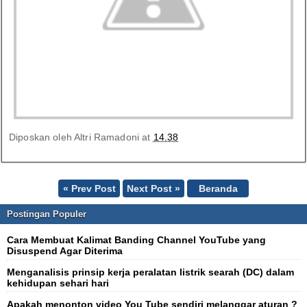
Diposkan oleh
Altri Ramadoni
at
14.38
« Prev Post
Next Post »
Beranda
Postingan Populer
Cara Membuat Kalimat Banding Channel YouTube yang
Disuspend Agar Diterima
Menganalisis prinsip kerja peralatan listrik searah (DC) dalam
kehidupan sehari hari
Apakah menonton video You Tube sendiri melanggar aturan ?