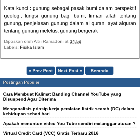
Kata kunci : gunung sebagai pasak bumi dalam perspektif
geologi, fungsi gunung bagi bumi, firman allah tentang
gunung, penjelasan gunung dalam al quran, ayat alquran
tentang gunung meletus, gunung bergerak
Diposkan oleh
Altri Ramadoni
at
14.59
Labels:
Fisika Islam
« Prev Post
Next Post »
Beranda
Postingan Populer
Cara Membuat Kalimat Banding Channel YouTube yang
Disuspend Agar Diterima
Menganalisis prinsip kerja peralatan listrik searah (DC) dalam
kehidupan sehari hari
Apakah menonton video You Tube sendiri melanggar aturan ?
Virtual Credit Card (VCC) Gratis Terbaru 2016